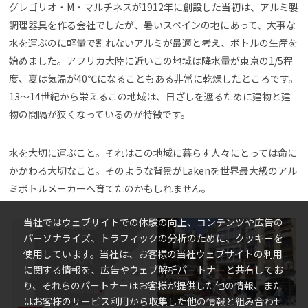
グレゴリオ・M・マルチネスが1912年に創設した当初は、アルミ製
調理器具を作る会社でしたが、暑いスペインの地にあって、大事な
水を運ぶのに軽量で割れないアルミが最適と考え、ボトルの生産を
始めました。アフリカ大陸に近いこの地域は降水量が東京の1/5程
度、夏は気温が40℃になることもある非常に乾燥したところです。
13〜14世紀から栄えるこの地域は、日ざしを遮るために建物と建
物の間隔が狭くなっているのが特徴です。
水を大切に運ぶこと。それはこの地域に暮らす人々にとっては命に
かかわる大切なこと。そのような背景がLakenを世界最大級のアル
ミボトルメーカーへ育てたのかもしれません。
当社ではウェブサイトでの体験の向上、コンテンツや広告の
パーソナライズ、トラフィックの分析のために、クッキーを
使用しています。当社は、お客様の当社ウェブサイトの利用
に関する情報を、広告やウェブ解析パートナーと共有してお
り、それらのパートナーはお客様が提供した他の情報、また
はお客様のサービス利用から収集した他の情報と組み合わせ