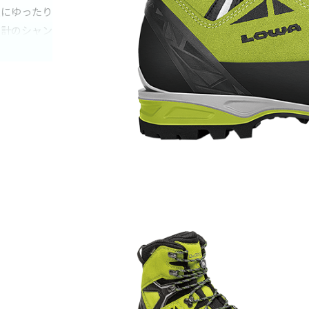
更にゆったり
設計のシャン
開発すること
足首周りが屈
アンクルパッ