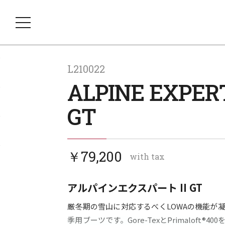
L210022
ALPINE EXPERT
GT
￥79,200
with tax
アルパインエクスパート II GT
厳冬期の雪山に対応するべくLOWAの機能が
季用ブーツです。Gore-TexとPrimaloft®4