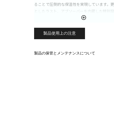
ることで圧倒的な保温性を実現しています。
としたラスト、アブソーバーを内蔵した特別
ク、歩行性能が高く、厚みを抑えたソールを
で軽量化を図っています。トレイルに合わせ
曲した時もフィット感が維持される、固めの
製品使用上の注意
チを採用しています。
製品の保管とメンテナンスについて